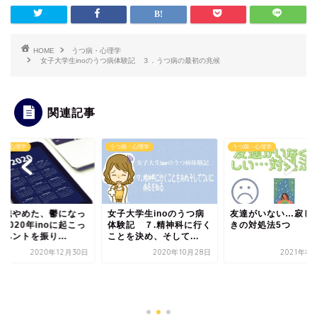
HOME
うつ病・心理学
女子大学生inoのうつ病体験記 ３．うつ病の最初の兆候
関連記事
病・心理学
うつ病・心理学
うつ病・心理学
就職やめた、鬱になっ
女子大学生inoのうつ病
友達がいない…寂し
2020年inoに起こっ
体験記 ７.精神科に行く
きの対処法5つ
ベントを振り...
ことを決め、そして...
2020年12月30日
2020年10月28日
2021年8