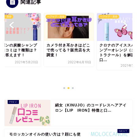
関連記事
ケア・美容
ヘアケア・美容
ヘアケア・美容
ルボンの炭酸シャンプ
カメラ付き耳かきはどこ
クロナのアイススパ
の口コミは？種類は？
で売ってる？販売店を大
ンプーオレンジ（エ
問に答えます！
調査！
トラクール）を解説
口...
2021年5月20日
2022年6月10日
2021年5
絹女（KINUJO）のコードレスヘアアイ
ロン【LIP IRON】特徴と口...
モロッカンオイルの使い方は？顔にも使