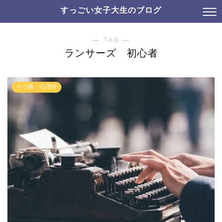
すっごい女子大生のブログ
― TAG ―
ランサーズ 初心者
うつ病・心理学